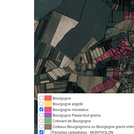
Bourgogne
Bourgogne aligoté
Bourgogne mousseux
Bourgogne Passe-tout-grains
Crémant de Bourgogne
Coteaux Bourguignons ou Bourgogne grand ordina
Parcelles cadastrales - MONTHOLON