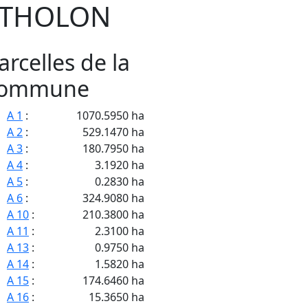
THOLON
arcelles de la
ommune
A 1
:
1070.5950 ha
A 2
:
529.1470 ha
A 3
:
180.7950 ha
A 4
:
3.1920 ha
A 5
:
0.2830 ha
A 6
:
324.9080 ha
A 10
:
210.3800 ha
A 11
:
2.3100 ha
A 13
:
0.9750 ha
A 14
:
1.5820 ha
A 15
:
174.6460 ha
A 16
:
15.3650 ha