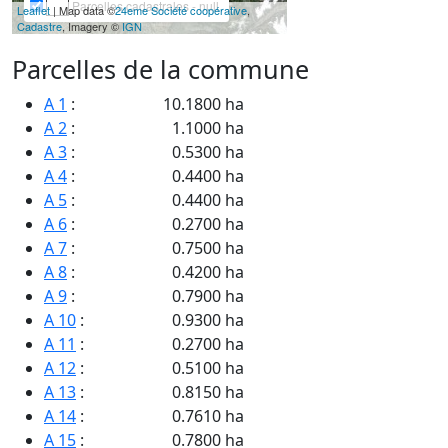
Parcelles cadastrales - null
Leaflet
| Map data ©
24eme Société coopérative
,
Cadastre
, Imagery ©
IGN
Parcelles de la commune
A 1
:
10.1800 ha
A 2
:
1.1000 ha
A 3
:
0.5300 ha
A 4
:
0.4400 ha
A 5
:
0.4400 ha
A 6
:
0.2700 ha
A 7
:
0.7500 ha
A 8
:
0.4200 ha
A 9
:
0.7900 ha
A 10
:
0.9300 ha
A 11
:
0.2700 ha
A 12
:
0.5100 ha
A 13
:
0.8150 ha
A 14
:
0.7610 ha
A 15
:
0.7800 ha