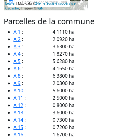
Parcelles cadastrales - null
Leaflet
| Map data ©
24eme Société coopérative
,
Cadastre
, Imagery ©
IGN
Parcelles de la commune
A 1
:
4.1110 ha
A 2
:
2.0920 ha
A 3
:
3.6300 ha
A 4
:
1.8270 ha
A 5
:
5.6280 ha
A 6
:
4.1650 ha
A 8
:
6.3800 ha
A 9
:
2.0300 ha
A 10
:
5.6000 ha
A 11
:
2.5000 ha
A 12
:
0.8000 ha
A 13
:
3.6000 ha
A 14
:
0.7300 ha
A 15
:
0.7200 ha
A 16
:
1.6700 ha