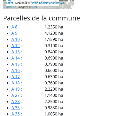
Parcelles cadastrales - null
Leaflet
| Map data ©
24eme Société coopérative
,
Cadastre
, Imagery ©
IGN
Parcelles de la commune
A 8
:
1.2350 ha
A 9
:
4.1200 ha
A 10
:
1.1590 ha
A 12
:
0.3100 ha
A 13
:
0.8400 ha
A 14
:
0.6900 ha
A 15
:
0.7900 ha
A 16
:
0.6600 ha
A 17
:
0.6300 ha
A 18
:
0.7600 ha
A 19
:
2.2200 ha
A 27
:
1.1400 ha
A 28
:
2.2500 ha
A 35
:
0.9850 ha
A 36
:
1.0050 ha