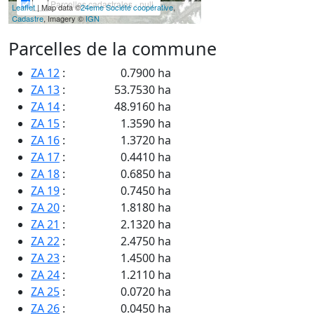
Parcelles cadastrales - null
Leaflet
| Map data ©
24eme Société coopérative
,
Cadastre
, Imagery ©
IGN
Parcelles de la commune
ZA 12
:
0.7900 ha
ZA 13
:
53.7530 ha
ZA 14
:
48.9160 ha
ZA 15
:
1.3590 ha
ZA 16
:
1.3720 ha
ZA 17
:
0.4410 ha
ZA 18
:
0.6850 ha
ZA 19
:
0.7450 ha
ZA 20
:
1.8180 ha
ZA 21
:
2.1320 ha
ZA 22
:
2.4750 ha
ZA 23
:
1.4500 ha
ZA 24
:
1.2110 ha
ZA 25
:
0.0720 ha
ZA 26
:
0.0450 ha