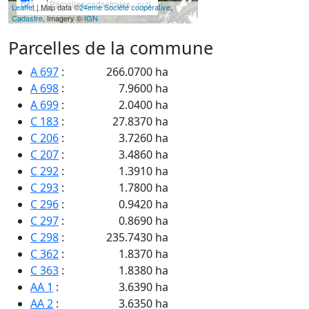
Parcelles cadastrales - null
Leaflet
| Map data ©
24eme Société coopérative
,
Cadastre
, Imagery ©
IGN
Parcelles de la commune
A 697
:
266.0700 ha
A 698
:
7.9600 ha
A 699
:
2.0400 ha
C 183
:
27.8370 ha
C 206
:
3.7260 ha
C 207
:
3.4860 ha
C 292
:
1.3910 ha
C 293
:
1.7800 ha
C 296
:
0.9420 ha
C 297
:
0.8690 ha
C 298
:
235.7430 ha
C 362
:
1.8370 ha
C 363
:
1.8380 ha
AA 1
:
3.6390 ha
AA 2
:
3.6350 ha