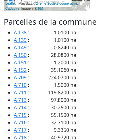
Parcelles cadastrales - null
Leaflet
| Map data ©
24eme Société coopérative
,
Cadastre
, Imagery ©
IGN
Parcelles de la commune
A 138
:
1.0100 ha
A 139
:
1.0100 ha
A 149
:
0.8240 ha
A 150
:
28.0800 ha
A 151
:
1.2000 ha
A 152
:
35.1060 ha
A 709
:
224.0700 ha
A 710
:
1.5000 ha
A 711
:
119.8200 ha
A 713
:
97.8000 ha
A 714
:
30.2500 ha
A 715
:
55.1500 ha
A 716
:
32.7100 ha
A 717
:
9.3350 ha
A 718
:
40.9720 ha