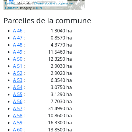
Parcelles cadastrales - null
Leaflet
| Map data ©
24eme Société coopérative
,
Cadastre
, Imagery ©
IGN
Parcelles de la commune
A 46
:
1.3040 ha
A 47
:
0.8570 ha
A 48
:
4.3770 ha
A 49
:
11.5460 ha
A 50
:
12.3250 ha
A 51
:
2.9030 ha
A 52
:
2.9020 ha
A 53
:
6.3540 ha
A 54
:
3.0750 ha
A 55
:
3.1290 ha
A 56
:
7.7030 ha
A 57
:
31.4990 ha
A 58
:
10.8600 ha
A 59
:
16.3300 ha
A 60
:
13.8500 ha