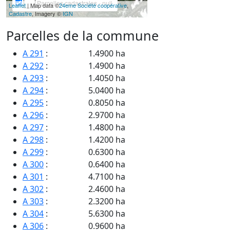
Parcelles cadastrales - null
Leaflet
| Map data ©
24eme Société coopérative
,
Cadastre
, Imagery ©
IGN
Parcelles de la commune
A 291
:
1.4900 ha
A 292
:
1.4900 ha
A 293
:
1.4050 ha
A 294
:
5.0400 ha
A 295
:
0.8050 ha
A 296
:
2.9700 ha
A 297
:
1.4800 ha
A 298
:
1.4200 ha
A 299
:
0.6300 ha
A 300
:
0.6400 ha
A 301
:
4.7100 ha
A 302
:
2.4600 ha
A 303
:
2.3200 ha
A 304
:
5.6300 ha
A 306
:
0.9600 ha