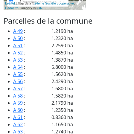
Parcelles cadastrales - null
Leaflet
| Map data ©
24eme Société coopérative
,
Cadastre
, Imagery ©
IGN
Parcelles de la commune
A 49
:
1.2190 ha
A 50
:
1.2320 ha
A 51
:
2.2590 ha
A 52
:
1.4850 ha
A 53
:
1.3870 ha
A 54
:
5.8000 ha
A 55
:
1.5620 ha
A 56
:
2.4290 ha
A 57
:
1.6800 ha
A 58
:
1.5820 ha
A 59
:
2.1790 ha
A 60
:
1.2350 ha
A 61
:
0.8360 ha
A 62
:
1.1650 ha
A 63
:
1.2740 ha