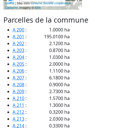
Parcelles cadastrales - null
Leaflet
| Map data ©
24eme Société coopérative
,
Cadastre
, Imagery ©
IGN
Parcelles de la commune
A 200
:
1.0000 ha
A 201
:
195.0100 ha
A 202
:
2.1200 ha
A 203
:
0.8700 ha
A 204
:
1.0300 ha
A 205
:
2.0000 ha
A 206
:
1.1100 ha
A 207
:
6.1800 ha
A 208
:
0.9000 ha
A 209
:
2.7300 ha
A 210
:
1.5700 ha
A 211
:
1.3000 ha
A 212
:
0.3200 ha
A 213
:
2.0300 ha
A 214
:
0.3300 ha