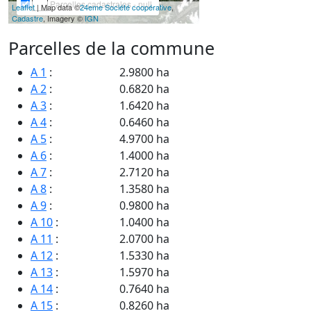
Parcelles cadastrales - null
Leaflet
| Map data ©
24eme Société coopérative
,
Cadastre
, Imagery ©
IGN
Parcelles de la commune
A 1
:
2.9800 ha
A 2
:
0.6820 ha
A 3
:
1.6420 ha
A 4
:
0.6460 ha
A 5
:
4.9700 ha
A 6
:
1.4000 ha
A 7
:
2.7120 ha
A 8
:
1.3580 ha
A 9
:
0.9800 ha
A 10
:
1.0400 ha
A 11
:
2.0700 ha
A 12
:
1.5330 ha
A 13
:
1.5970 ha
A 14
:
0.7640 ha
A 15
:
0.8260 ha