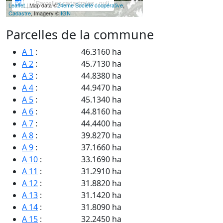
Parcelles cadastrales - null
Leaflet
| Map data ©
24eme Société coopérative
,
Cadastre
, Imagery ©
IGN
Parcelles de la commune
A 1
:
46.3160 ha
A 2
:
45.7130 ha
A 3
:
44.8380 ha
A 4
:
44.9470 ha
A 5
:
45.1340 ha
A 6
:
44.8160 ha
A 7
:
44.4400 ha
A 8
:
39.8270 ha
A 9
:
37.1660 ha
A 10
:
33.1690 ha
A 11
:
31.2910 ha
A 12
:
31.8820 ha
A 13
:
31.1420 ha
A 14
:
31.8090 ha
A 15
:
32.2450 ha