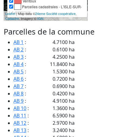
Ventoux
Parcelles cadastrales - L'ISLE-SUR-
LA-SORGUE
Leaflet
| Map data ©
24eme Société coopérative
,
Cadastre
, Imagery ©
IGN
Parcelles de la commune
AB 1
:
4.7100 ha
AB 2
:
0.6100 ha
AB 3
:
4.2500 ha
AB 4
:
11.8400 ha
AB 5
:
1.5300 ha
AB 6
:
0.7200 ha
AB 7
:
0.6900 ha
AB 8
:
0.4200 ha
AB 9
:
4.9100 ha
AB 10
:
1.3600 ha
AB 11
:
6.5900 ha
AB 12
:
2.9700 ha
AB 13
:
3.2400 ha