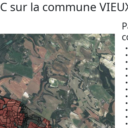
C sur la commune
VIEU
P
c