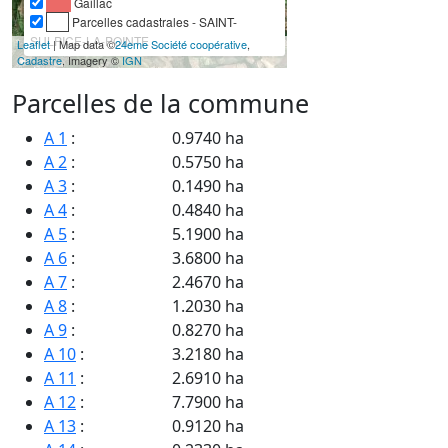
Gaillac
Parcelles cadastrales - SAINT-
SULPICE-LA-POINTE
Leaflet
| Map data ©
24eme Société coopérative
,
Cadastre
, Imagery ©
IGN
Parcelles de la commune
A 1
:
0.9740 ha
A 2
:
0.5750 ha
A 3
:
0.1490 ha
A 4
:
0.4840 ha
A 5
:
5.1900 ha
A 6
:
3.6800 ha
A 7
:
2.4670 ha
A 8
:
1.2030 ha
A 9
:
0.8270 ha
A 10
:
3.2180 ha
A 11
:
2.6910 ha
A 12
:
7.7900 ha
A 13
:
0.9120 ha