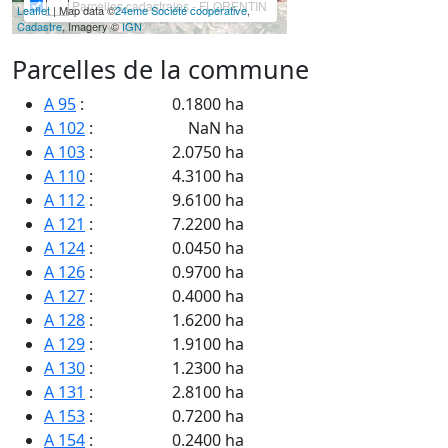
Parcelles cadastrales - FLORENTIN
Leaflet
| Map data ©
24eme Société coopérative
,
Cadastre
, Imagery ©
IGN
Parcelles de la commune
A 95
:
0.1800 ha
A 102
:
NaN ha
A 103
:
2.0750 ha
A 110
:
4.3100 ha
A 112
:
9.6100 ha
A 121
:
7.2200 ha
A 124
:
0.0450 ha
A 126
:
0.9700 ha
A 127
:
0.4000 ha
A 128
:
1.6200 ha
A 129
:
1.9100 ha
A 130
:
1.2300 ha
A 131
:
2.8100 ha
A 153
:
0.7200 ha
A 154
:
0.2400 ha