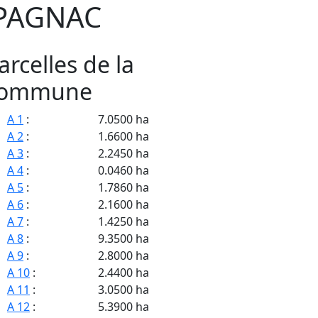
PAGNAC
arcelles de la
ommune
A 1
:
7.0500 ha
A 2
:
1.6600 ha
A 3
:
2.2450 ha
A 4
:
0.0460 ha
A 5
:
1.7860 ha
A 6
:
2.1600 ha
A 7
:
1.4250 ha
A 8
:
9.3500 ha
A 9
:
2.8000 ha
A 10
:
2.4400 ha
A 11
:
3.0500 ha
A 12
:
5.3900 ha