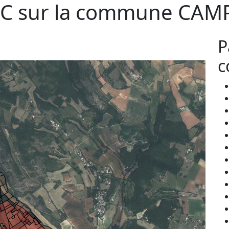
C sur la commune
CAM
P
c