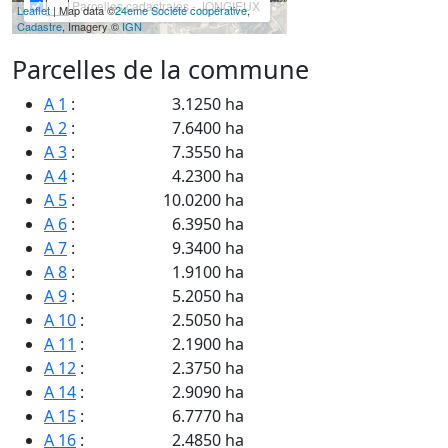
Parcelles cadastrales - JONGIEUX
Leaflet
| Map data ©
24eme Société coopérative
,
Cadastre
, Imagery ©
IGN
Parcelles de la commune
A 1
:
3.1250 ha
A 2
:
7.6400 ha
A 3
:
7.3550 ha
A 4
:
4.2300 ha
A 5
:
10.0200 ha
A 6
:
6.3950 ha
A 7
:
9.3400 ha
A 8
:
1.9100 ha
A 9
:
5.2050 ha
A 10
:
2.5050 ha
A 11
:
2.1900 ha
A 12
:
2.3750 ha
A 14
:
2.9090 ha
A 15
:
6.7770 ha
A 16
:
2.4850 ha