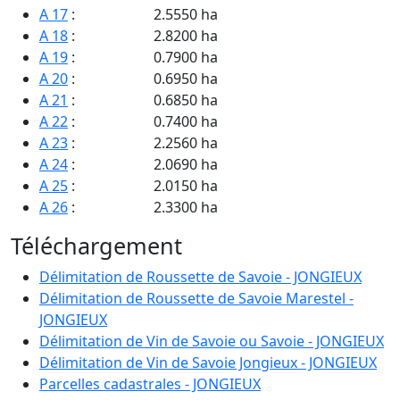
A 17
:
2.5550 ha
A 18
:
2.8200 ha
A 19
:
0.7900 ha
A 20
:
0.6950 ha
A 21
:
0.6850 ha
A 22
:
0.7400 ha
A 23
:
2.2560 ha
A 24
:
2.0690 ha
A 25
:
2.0150 ha
A 26
:
2.3300 ha
A 27
:
1.5650 ha
Téléchargement
A 28
:
0.4040 ha
A 29
:
0.4130 ha
Délimitation de Roussette de Savoie - JONGIEUX
A 30
:
0.8350 ha
Délimitation de Roussette de Savoie Marestel -
A 31
:
5.1400 ha
JONGIEUX
A 32
:
0.3520 ha
Délimitation de Vin de Savoie ou Savoie - JONGIEUX
A 33
:
4.2100 ha
Délimitation de Vin de Savoie Jongieux - JONGIEUX
A 34
:
1.5550 ha
Parcelles cadastrales - JONGIEUX