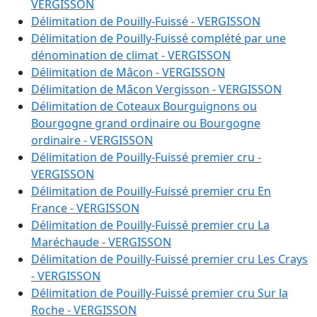
A 35
:
1.0200 ha
VERGISSON
A 36
:
3.3330 ha
Délimitation de Pouilly-Fuissé - VERGISSON
A 37
:
8.0970 ha
Délimitation de Pouilly-Fuissé complété par une
A 38
:
3.4200 ha
dénomination de climat - VERGISSON
A 39
:
2.0800 ha
Délimitation de Mâcon - VERGISSON
A 40
:
1.2200 ha
Délimitation de Mâcon Vergisson - VERGISSON
A 41
:
2.7900 ha
Délimitation de Coteaux Bourguignons ou
A 42
:
2.4750 ha
Bourgogne grand ordinaire ou Bourgogne
A 43
:
3.8250 ha
ordinaire - VERGISSON
A 44
:
2.4550 ha
Délimitation de Pouilly-Fuissé premier cru -
A 45
:
1.0350 ha
VERGISSON
A 46
:
2.0900 ha
Délimitation de Pouilly-Fuissé premier cru En
A 49
:
0.2500 ha
France - VERGISSON
A 50
:
1.0700 ha
Délimitation de Pouilly-Fuissé premier cru La
A 53
:
1.3490 ha
Maréchaude - VERGISSON
A 54
:
1.3700 ha
Délimitation de Pouilly-Fuissé premier cru Les Crays
A 55
:
1.9000 ha
- VERGISSON
A 56
:
2.4600 ha
Délimitation de Pouilly-Fuissé premier cru Sur la
A 57
:
2.4000 ha
Roche - VERGISSON