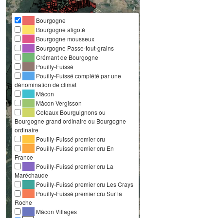
Bourgogne
Bourgogne aligoté
Bourgogne mousseux
Bourgogne Passe-tout-grains
Crémant de Bourgogne
Pouilly-Fuissé
Pouilly-Fuissé complété par une
dénomination de climat
Mâcon
Mâcon Vergisson
Coteaux Bourguignons ou
Bourgogne grand ordinaire ou Bourgogne
ordinaire
Pouilly-Fuissé premier cru
Pouilly-Fuissé premier cru En
France
Pouilly-Fuissé premier cru La
Maréchaude
Pouilly-Fuissé premier cru Les Crays
Pouilly-Fuissé premier cru Sur la
Roche
Mâcon Villages