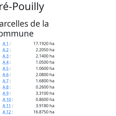
ré-Pouilly
arcelles de la
ommune
A 1
:
17.1920 ha
A 2
:
2.2050 ha
A 3
:
2.1400 ha
A 4
:
1.0500 ha
A 5
:
1.0600 ha
A 6
:
2.0800 ha
A 7
:
1.6800 ha
A 8
:
0.2600 ha
A 9
:
3.3100 ha
A 10
:
0.8600 ha
A 11
:
3.9180 ha
A 12
:
16.8750 ha