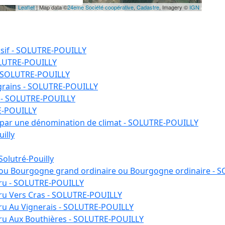
Leaflet
| Map data ©
24eme Société coopérative
,
Cadastre
, Imagery ©
IGN
usif - SOLUTRE-POUILLY
OLUTRE-POUILLY
- SOLUTRE-POUILLY
grains - SOLUTRE-POUILLY
 - SOLUTRE-POUILLY
RE-POUILLY
é par une dénomination de climat - SOLUTRE-POUILLY
illy
Solutré-Pouilly
 ou Bourgogne grand ordinaire ou Bourgogne ordinaire -
 cru - SOLUTRE-POUILLY
 cru Vers Cras - SOLUTRE-POUILLY
 cru Au Vignerais - SOLUTRE-POUILLY
 cru Aux Bouthières - SOLUTRE-POUILLY