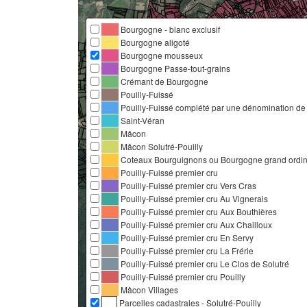
Bourgogne - blanc exclusif
Bourgogne aligoté
Bourgogne mousseux
Bourgogne Passe-tout-grains
Crémant de Bourgogne
Pouilly-Fuissé
Pouilly-Fuissé complété par une dénomination de 
Saint-Véran
Mâcon
Mâcon Solutré-Pouilly
Coteaux Bourguignons ou Bourgogne grand ordina
Pouilly-Fuissé premier cru
Pouilly-Fuissé premier cru Vers Cras
Pouilly-Fuissé premier cru Au Vignerais
Pouilly-Fuissé premier cru Aux Bouthières
Pouilly-Fuissé premier cru Aux Chailloux
Pouilly-Fuissé premier cru En Servy
Pouilly-Fuissé premier cru La Frérie
Pouilly-Fuissé premier cru Le Clos de Solutré
Pouilly-Fuissé premier cru Pouilly
Mâcon Villages
Parcelles cadastrales - Solutré-Pouilly