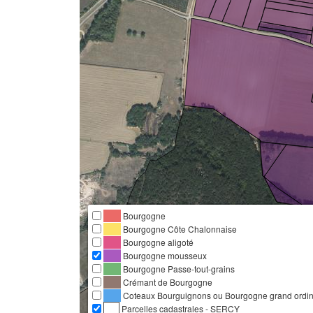
Bourgogne
Bourgogne Côte Chalonnaise
Bourgogne aligoté
Bourgogne mousseux
Bourgogne Passe-tout-grains
Crémant de Bourgogne
Coteaux Bourguignons ou Bourgogne grand ordina
Parcelles cadastrales - SERCY