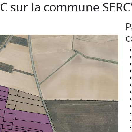
C sur la commune
SERC
P
c