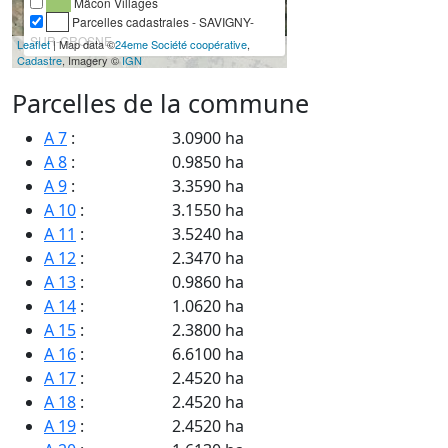
Mâcon Villages
Parcelles cadastrales - SAVIGNY-
SUR-GROSNE
Leaflet
| Map data ©
24eme Société coopérative
,
Cadastre
, Imagery ©
IGN
Parcelles de la commune
A 7
:
3.0900 ha
A 8
:
0.9850 ha
A 9
:
3.3590 ha
A 10
:
3.1550 ha
A 11
:
3.5240 ha
A 12
:
2.3470 ha
A 13
:
0.9860 ha
A 14
:
1.0620 ha
A 15
:
2.3800 ha
A 16
:
6.6100 ha
A 17
:
2.4520 ha
A 18
:
2.4520 ha
A 19
:
2.4520 ha