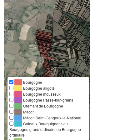
Bourgogne
Bourgogne aligoté
Bourgogne mousseux
Bourgogne Passe-tout-grains
Crémant de Bourgogne
Mâcon
Mâcon Saint-Gengoux-le-National
Coteaux Bourguignons ou
Bourgogne grand ordinaire ou Bourgogne
ordinaire