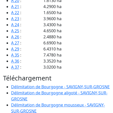
A 20
:
1.6130 ha
A 21
:
4.2900 ha
A 22
:
1.6500 ha
A 23
:
3.9600 ha
A 24
:
3.4300 ha
A 25
:
4.6500 ha
A 26
:
2.4880 ha
A 27
:
6.6900 ha
A 29
:
6.4310 ha
A 35
:
7.4780 ha
A 36
:
3.3520 ha
A 37
:
3.0200 ha
A 42
:
1.4520 ha
Téléchargement
A 43
:
2.2100 ha
A 44
:
2.6800 ha
Délimitation de Bourgogne - SAVIGNY-SUR-GROSNE
A 45
:
8.1100 ha
Délimitation de Bourgogne aligoté - SAVIGNY-SUR-
A 47
:
1.1100 ha
GROSNE
A 48
:
0.8700 ha
Délimitation de Bourgogne mousseux - SAVIGNY-
A 49
:
1.4530 ha
SUR-GROSNE