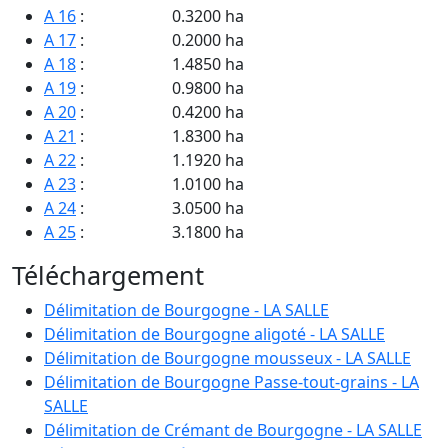
A 16
:
0.3200 ha
A 17
:
0.2000 ha
A 18
:
1.4850 ha
A 19
:
0.9800 ha
A 20
:
0.4200 ha
A 21
:
1.8300 ha
A 22
:
1.1920 ha
A 23
:
1.0100 ha
A 24
:
3.0500 ha
A 25
:
3.1800 ha
A 26
:
1.6400 ha
Téléchargement
A 27
:
2.4300 ha
A 28
:
63.6800 ha
Délimitation de Bourgogne - LA SALLE
A 29
:
2.0100 ha
Délimitation de Bourgogne aligoté - LA SALLE
A 30
:
0.5350 ha
Délimitation de Bourgogne mousseux - LA SALLE
A 31
:
0.5350 ha
Délimitation de Bourgogne Passe-tout-grains - LA
A 32
:
1.1600 ha
SALLE
A 33
:
0.7600 ha
Délimitation de Crémant de Bourgogne - LA SALLE