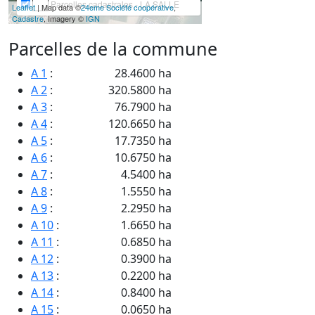
Parcelles cadastrales - LA SALLE
Leaflet
| Map data ©
24eme Société coopérative
,
Cadastre
, Imagery ©
IGN
Parcelles de la commune
A 1
:
28.4600 ha
A 2
:
320.5800 ha
A 3
:
76.7900 ha
A 4
:
120.6650 ha
A 5
:
17.7350 ha
A 6
:
10.6750 ha
A 7
:
4.5400 ha
A 8
:
1.5550 ha
A 9
:
2.2950 ha
A 10
:
1.6650 ha
A 11
:
0.6850 ha
A 12
:
0.3900 ha
A 13
:
0.2200 ha
A 14
:
0.8400 ha
A 15
:
0.0650 ha