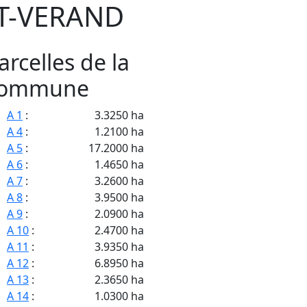
T-VERAND
arcelles de la
ommune
A 1
:
3.3250 ha
A 4
:
1.2100 ha
A 5
:
17.2000 ha
A 6
:
1.4650 ha
A 7
:
3.2600 ha
A 8
:
3.9500 ha
A 9
:
2.0900 ha
A 10
:
2.4700 ha
A 11
:
3.9350 ha
A 12
:
6.8950 ha
A 13
:
2.3650 ha
A 14
:
1.0300 ha