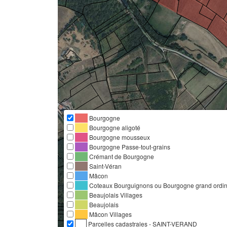
Bourgogne
Bourgogne aligoté
Bourgogne mousseux
Bourgogne Passe-tout-grains
Crémant de Bourgogne
Saint-Véran
Mâcon
Coteaux Bourguignons ou Bourgogne grand ordina
Beaujolais Villages
Beaujolais
Mâcon Villages
Parcelles cadastrales - SAINT-VERAND