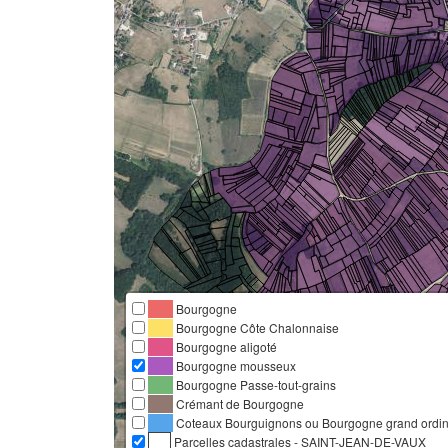
Bourgogne
Bourgogne Côte Chalonnaise
Bourgogne aligoté
Bourgogne mousseux
Bourgogne Passe-tout-grains
Crémant de Bourgogne
Coteaux Bourguignons ou Bourgogne grand ordina
Parcelles cadastrales - SAINT-JEAN-DE-VAUX