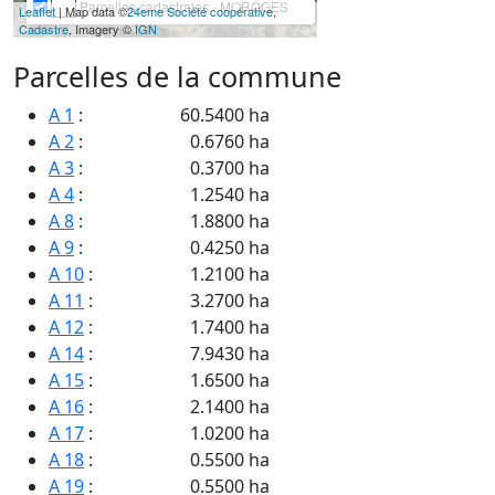
Parcelles cadastrales - MOROGES
Leaflet
| Map data ©
24eme Société coopérative
,
Cadastre
, Imagery ©
IGN
Parcelles de la commune
A 1
:
60.5400 ha
A 2
:
0.6760 ha
A 3
:
0.3700 ha
A 4
:
1.2540 ha
A 8
:
1.8800 ha
A 9
:
0.4250 ha
A 10
:
1.2100 ha
A 11
:
3.2700 ha
A 12
:
1.7400 ha
A 14
:
7.9430 ha
A 15
:
1.6500 ha
A 16
:
2.1400 ha
A 17
:
1.0200 ha
A 18
:
0.5500 ha
A 19
:
0.5500 ha