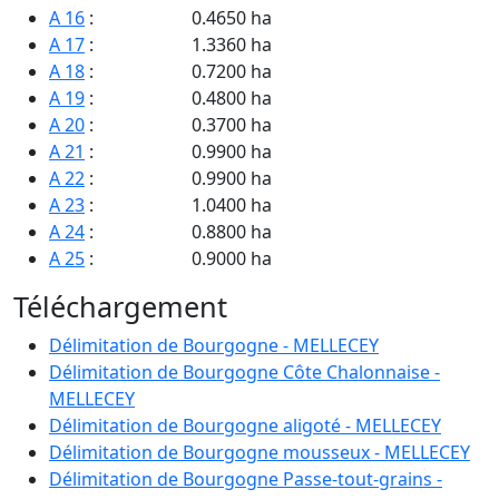
A 16
:
0.4650 ha
A 17
:
1.3360 ha
A 18
:
0.7200 ha
A 19
:
0.4800 ha
A 20
:
0.3700 ha
A 21
:
0.9900 ha
A 22
:
0.9900 ha
A 23
:
1.0400 ha
A 24
:
0.8800 ha
A 25
:
0.9000 ha
A 26
:
0.9900 ha
Téléchargement
A 27
:
1.5740 ha
A 28
:
0.2660 ha
Délimitation de Bourgogne - MELLECEY
A 29
:
0.6810 ha
Délimitation de Bourgogne Côte Chalonnaise -
A 30
:
3.3190 ha
MELLECEY
A 31
:
1.0870 ha
Délimitation de Bourgogne aligoté - MELLECEY
A 32
:
0.3200 ha
Délimitation de Bourgogne mousseux - MELLECEY
A 33
:
0.9830 ha
Délimitation de Bourgogne Passe-tout-grains -