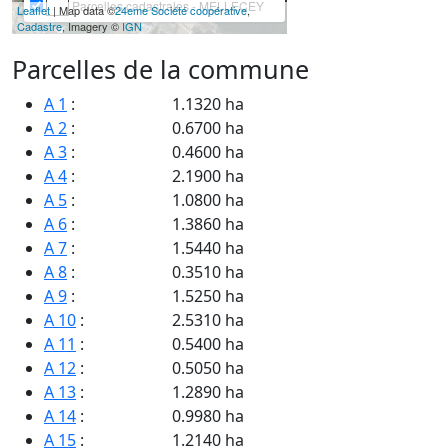
Parcelles cadastrales - MELLECEY
Leaflet
| Map data ©
24eme Société coopérative
,
Cadastre
, Imagery ©
IGN
Parcelles de la commune
A 1
:
1.1320 ha
A 2
:
0.6700 ha
A 3
:
0.4600 ha
A 4
:
2.1900 ha
A 5
:
1.0800 ha
A 6
:
1.3860 ha
A 7
:
1.5440 ha
A 8
:
0.3510 ha
A 9
:
1.5250 ha
A 10
:
2.5310 ha
A 11
:
0.5400 ha
A 12
:
0.5050 ha
A 13
:
1.2890 ha
A 14
:
0.9980 ha
A 15
:
1.2140 ha