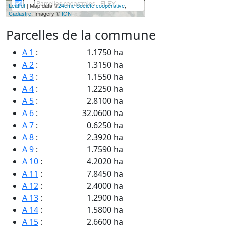
Parcelles cadastrales - FLEY
Leaflet
| Map data ©
24eme Société coopérative
,
Cadastre
, Imagery ©
IGN
Parcelles de la commune
A 1
:
1.1750 ha
A 2
:
1.3150 ha
A 3
:
1.1550 ha
A 4
:
1.2250 ha
A 5
:
2.8100 ha
A 6
:
32.0600 ha
A 7
:
0.6250 ha
A 8
:
2.3920 ha
A 9
:
1.7590 ha
A 10
:
4.2020 ha
A 11
:
7.8450 ha
A 12
:
2.4000 ha
A 13
:
1.2900 ha
A 14
:
1.5800 ha
A 15
:
2.6600 ha