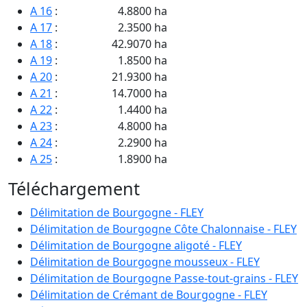
A 16
:
4.8800 ha
A 17
:
2.3500 ha
A 18
:
42.9070 ha
A 19
:
1.8500 ha
A 20
:
21.9300 ha
A 21
:
14.7000 ha
A 22
:
1.4400 ha
A 23
:
4.8000 ha
A 24
:
2.2900 ha
A 25
:
1.8900 ha
A 26
:
1.8900 ha
Téléchargement
A 27
:
1.8900 ha
A 28
:
1.3800 ha
Délimitation de Bourgogne - FLEY
A 29
:
10.5600 ha
Délimitation de Bourgogne Côte Chalonnaise - FLEY
A 30
:
0.9700 ha
Délimitation de Bourgogne aligoté - FLEY
A 31
:
1.3630 ha
Délimitation de Bourgogne mousseux - FLEY
A 32
:
3.1300 ha
Délimitation de Bourgogne Passe-tout-grains - FLEY
A 33
:
2.8900 ha
Délimitation de Crémant de Bourgogne - FLEY