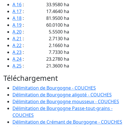
A 16
:
33.9580 ha
A 17
:
17.4640 ha
A 18
:
81.9500 ha
A 19
:
60.0100 ha
A 20
:
5.5500 ha
A 21
:
2.7130 ha
A 22
:
2.1660 ha
A 23
:
7.7330 ha
A 24
:
23.2780 ha
A 25
:
21.3600 ha
A 26
:
12.5600 ha
Téléchargement
A 27
:
8.0080 ha
A 28
:
0.0450 ha
Délimitation de Bourgogne - COUCHES
A 29
:
18.4400 ha
Délimitation de Bourgogne aligoté - COUCHES
A 30
:
2.2570 ha
Délimitation de Bourgogne mousseux - COUCHES
A 31
:
1.1280 ha
Délimitation de Bourgogne Passe-tout-grains -
A 32
:
1.1560 ha
COUCHES
A 34
:
0.1130 ha
Délimitation de Crémant de Bourgogne - COUCHES