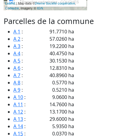
Parcelles cadastrales - COUCHES
Leaflet
| Map data ©
24eme Société coopérative
,
Cadastre
, Imagery ©
IGN
Parcelles de la commune
A 1
:
91.7710 ha
A 2
:
57.0260 ha
A 3
:
19.2200 ha
A 4
:
40.4750 ha
A 5
:
30.1530 ha
A 6
:
12.8310 ha
A 7
:
40.8960 ha
A 8
:
0.5770 ha
A 9
:
0.5210 ha
A 10
:
9.0600 ha
A 11
:
14.7600 ha
A 12
:
13.1700 ha
A 13
:
29.6000 ha
A 14
:
5.9350 ha
A 15
:
0.0370 ha