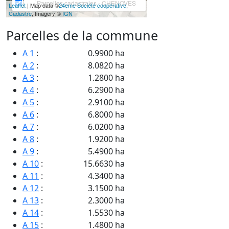
Parcelles cadastrales - CHENOVES
Leaflet
| Map data ©
24eme Société coopérative
,
Cadastre
, Imagery ©
IGN
Parcelles de la commune
A 1
:
0.9900 ha
A 2
:
8.0820 ha
A 3
:
1.2800 ha
A 4
:
6.2900 ha
A 5
:
2.9100 ha
A 6
:
6.8000 ha
A 7
:
6.0200 ha
A 8
:
1.9200 ha
A 9
:
5.4900 ha
A 10
:
15.6630 ha
A 11
:
4.3400 ha
A 12
:
3.1500 ha
A 13
:
2.3000 ha
A 14
:
1.5530 ha
A 15
:
1.4800 ha