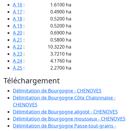
A 16
:
1.6100 ha
A 17
:
0.4900 ha
A 18
:
0.5200 ha
A 19
:
0.5200 ha
A 20
:
0.6900 ha
A 21
:
0.5800 ha
A 22
:
10.3220 ha
A 23
:
3.7210 ha
A 24
:
4.1760 ha
A 25
:
2.2700 ha
A 26
:
4.1400 ha
Téléchargement
A 27
:
1.3600 ha
A 28
:
1.1080 ha
Délimitation de Bourgogne - CHENOVES
A 29
:
2.5100 ha
Délimitation de Bourgogne Côte Chalonnaise -
A 30
:
16.9300 ha
CHENOVES
A 31
:
17.6000 ha
Délimitation de Bourgogne aligoté - CHENOVES
A 32
:
2.0650 ha
Délimitation de Bourgogne mousseux - CHENOVES
A 33
:
3.8060 ha
Délimitation de Bourgogne Passe-tout-grains -