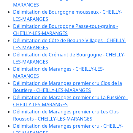
A 45
:
1.8530 ha
MARANGES
A 46
:
1.0030 ha
Délimitation de Bourgogne mousseux - CHEILLY-
A 47
:
2.8280 ha
LES-MARANGES
A 49
:
2.1000 ha
Délimitation de Bourgogne Passe-tout-grains -
A 50
:
2.1590 ha
CHEILLY-LES-MARANGES
A 54
:
0.6020 ha
Délimitation de Côte de Beaune-Villages - CHEILLY-
A 55
:
0.4760 ha
LES-MARANGES
A 56
:
0.2420 ha
Délimitation de Crémant de Bourgogne - CHEILLY-
A 57
:
0.7720 ha
LES-MARANGES
A 58
:
0.4620 ha
Délimitation de Maranges - CHEILLY-LES-
A 59
:
1.0020 ha
MARANGES
A 60
:
0.3370 ha
Délimitation de Maranges premier cru Clos de la
A 61
:
0.2770 ha
Boutière - CHEILLY-LES-MARANGES
A 62
:
1.7600 ha
Délimitation de Maranges premier cru La Fussière -
A 63
:
1.8950 ha
CHEILLY-LES-MARANGES
A 64
:
0.5640 ha
Délimitation de Maranges premier cru Les Clos
A 65
:
0.4980 ha
Roussots - CHEILLY-LES-MARANGES
A 66
:
0.4200 ha
Délimitation de Maranges premier cru - CHEILLY-
A 67
:
0.3630 ha