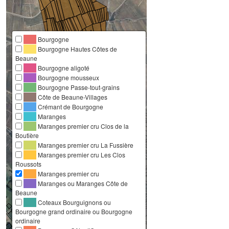
Bourgogne
Bourgogne Hautes Côtes de
Beaune
Bourgogne aligoté
Bourgogne mousseux
Bourgogne Passe-tout-grains
Côte de Beaune-Villages
Crémant de Bourgogne
Maranges
Maranges premier cru Clos de la
Boutière
Maranges premier cru La Fussière
Maranges premier cru Les Clos
Roussots
Maranges premier cru
Maranges ou Maranges Côte de
Beaune
Coteaux Bourguignons ou
Bourgogne grand ordinaire ou Bourgogne
ordinaire