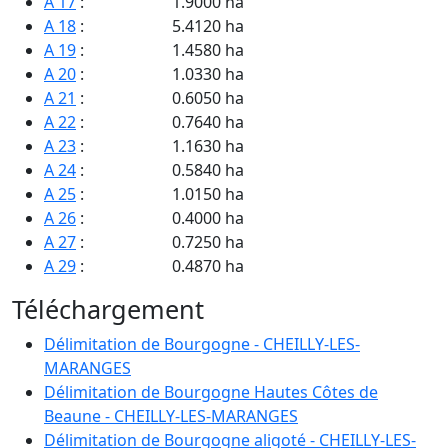
A 17
:
1.9000 ha
A 18
:
5.4120 ha
A 19
:
1.4580 ha
A 20
:
1.0330 ha
A 21
:
0.6050 ha
A 22
:
0.7640 ha
A 23
:
1.1630 ha
A 24
:
0.5840 ha
A 25
:
1.0150 ha
A 26
:
0.4000 ha
A 27
:
0.7250 ha
A 29
:
0.4870 ha
A 30
:
0.4430 ha
Téléchargement
A 31
:
1.4340 ha
A 32
:
1.1980 ha
Délimitation de Bourgogne - CHEILLY-LES-
A 33
:
0.9800 ha
MARANGES
A 42
:
1.3570 ha
Délimitation de Bourgogne Hautes Côtes de
A 43
:
0.3620 ha
Beaune - CHEILLY-LES-MARANGES
A 44
:
0.3430 ha
Délimitation de Bourgogne aligoté - CHEILLY-LES-