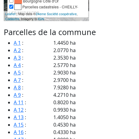
Bourgogne Côte d'Or
Parcelles cadastrales - CHEILLY-
LES-MARANGES
Leaflet
| Map data ©
24eme Société coopérative
,
Cadastre
, Imagery ©
IGN
Parcelles de la commune
A 1
:
1.4450 ha
A 2
:
2.0770 ha
A 3
:
2.3530 ha
A 4
:
2.5770 ha
A 5
:
2.9030 ha
A 7
:
2.9700 ha
A 8
:
7.9280 ha
A 9
:
4.2710 ha
A 11
:
0.8020 ha
A 12
:
0.9930 ha
A 13
:
1.4050 ha
A 15
:
0.4530 ha
A 16
:
0.4330 ha