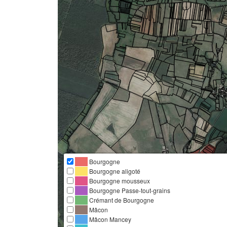
Bourgogne
Bourgogne aligoté
Bourgogne mousseux
Bourgogne Passe-tout-grains
Crémant de Bourgogne
Mâcon
Mâcon Mancey