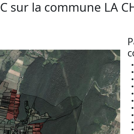
C sur la commune
LA C
P
c