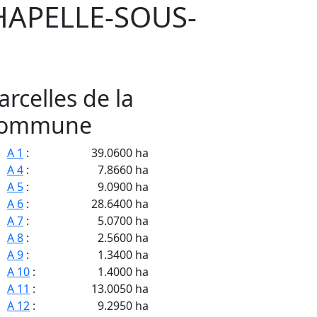
HAPELLE-SOUS-
arcelles de la
ommune
A 1
:
39.0600 ha
A 4
:
7.8660 ha
A 5
:
9.0900 ha
A 6
:
28.6400 ha
A 7
:
5.0700 ha
A 8
:
2.5600 ha
A 9
:
1.3400 ha
A 10
:
1.4000 ha
A 11
:
13.0050 ha
A 12
:
9.2950 ha