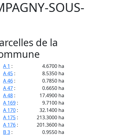
MPAGNY-SOUS-
arcelles de la
ommune
A 1
:
4.6700 ha
A 45
:
8.5350 ha
A 46
:
0.7850 ha
A 47
:
0.6650 ha
A 48
:
17.4900 ha
A 169
:
9.7100 ha
A 170
:
32.1400 ha
A 175
:
213.3000 ha
A 176
:
201.3600 ha
B 3
:
0.9550 ha