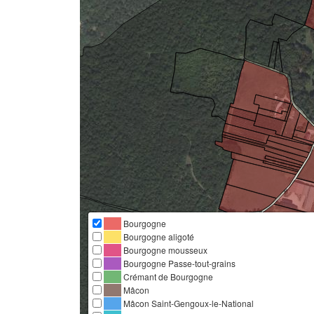
Bourgogne
Bourgogne aligoté
Bourgogne mousseux
Bourgogne Passe-tout-grains
Crémant de Bourgogne
Mâcon
Mâcon Saint-Gengoux-le-National