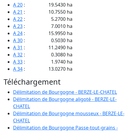
A 20
:
19.5430 ha
A 21
:
10.7550 ha
A 22
:
5.2700 ha
A 23
:
7.0010 ha
A 24
:
15.9950 ha
A 30
:
0.5030 ha
A 31
:
11.2490 ha
A 32
:
0.3080 ha
A 33
:
1.9740 ha
A 34
:
13.0270 ha
A 35
:
4.9500 ha
Téléchargement
A 36
:
21.9000 ha
A 37
:
3.2330 ha
Délimitation de Bourgogne - BERZE-LE-CHATEL
A 38
:
6.7690 ha
Délimitation de Bourgogne aligoté - BERZE-LE-
A 41
:
0.4330 ha
CHATEL
A 45
:
27.1400 ha
Délimitation de Bourgogne mousseux - BERZE-LE-
A 46
:
1.2100 ha
CHATEL
A 47
:
0.9500 ha
Délimitation de Bourgogne Passe-tout-grains -