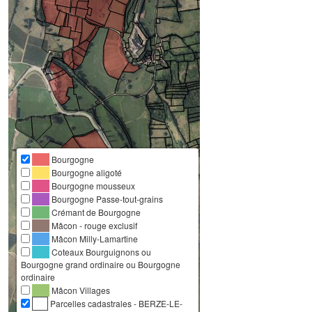
Bourgogne
Bourgogne aligoté
Bourgogne mousseux
Bourgogne Passe-tout-grains
Crémant de Bourgogne
Mâcon - rouge exclusif
Mâcon Milly-Lamartine
Coteaux Bourguignons ou
Bourgogne grand ordinaire ou Bourgogne
ordinaire
Mâcon Villages
Parcelles cadastrales - BERZE-LE-