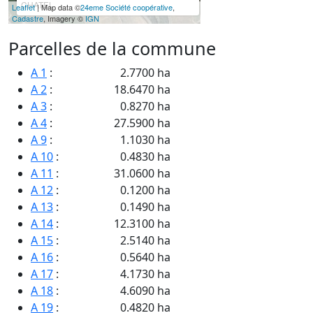
CHATEL
Leaflet
| Map data ©
24eme Société coopérative
,
Cadastre
, Imagery ©
IGN
Parcelles de la commune
A 1
:
2.7700 ha
A 2
:
18.6470 ha
A 3
:
0.8270 ha
A 4
:
27.5900 ha
A 9
:
1.1030 ha
A 10
:
0.4830 ha
A 11
:
31.0600 ha
A 12
:
0.1200 ha
A 13
:
0.1490 ha
A 14
:
12.3100 ha
A 15
:
2.5140 ha
A 16
:
0.5640 ha
A 17
:
4.1730 ha
A 18
:
4.6090 ha
A 19
:
0.4820 ha