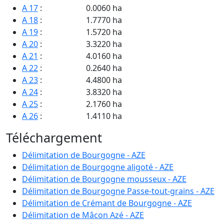
A 17
:
0.0060 ha
A 18
:
1.7770 ha
A 19
:
1.5720 ha
A 20
:
3.3220 ha
A 21
:
4.0160 ha
A 22
:
0.2640 ha
A 23
:
4.4800 ha
A 24
:
3.8320 ha
A 25
:
2.1760 ha
A 26
:
1.4110 ha
A 27
:
1.5530 ha
Téléchargement
A 28
:
1.0500 ha
A 29
:
0.6420 ha
Délimitation de Bourgogne - AZE
A 30
:
0.7100 ha
Délimitation de Bourgogne aligoté - AZE
A 31
:
4.5350 ha
Délimitation de Bourgogne mousseux - AZE
A 32
:
17.2300 ha
Délimitation de Bourgogne Passe-tout-grains - AZE
A 33
:
3.1890 ha
Délimitation de Crémant de Bourgogne - AZE
A 34
:
2.8760 ha
Délimitation de Mâcon Azé - AZE