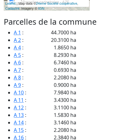
Parcelles cadastrales - AZE
Leaflet
| Map data ©
24eme Société coopérative
,
Cadastre
, Imagery ©
IGN
Parcelles de la commune
A 1
:
44.7000 ha
A 2
:
20.3100 ha
A 4
:
1.8650 ha
A 5
:
8.2930 ha
A 6
:
6.7460 ha
A 7
:
0.6930 ha
A 8
:
2.2080 ha
A 9
:
0.9000 ha
A 10
:
7.9840 ha
A 11
:
3.4300 ha
A 12
:
3.1100 ha
A 13
:
1.5830 ha
A 14
:
3.1460 ha
A 15
:
2.2080 ha
A 16
:
2.3840 ha