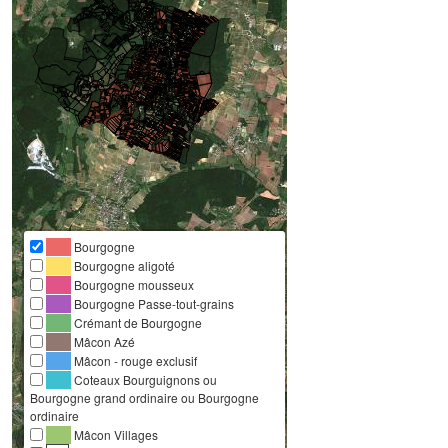
Bourgogne
Bourgogne aligoté
Bourgogne mousseux
Bourgogne Passe-tout-grains
Crémant de Bourgogne
Mâcon Azé
Mâcon - rouge exclusif
Coteaux Bourguignons ou
Bourgogne grand ordinaire ou Bourgogne
ordinaire
Mâcon Villages