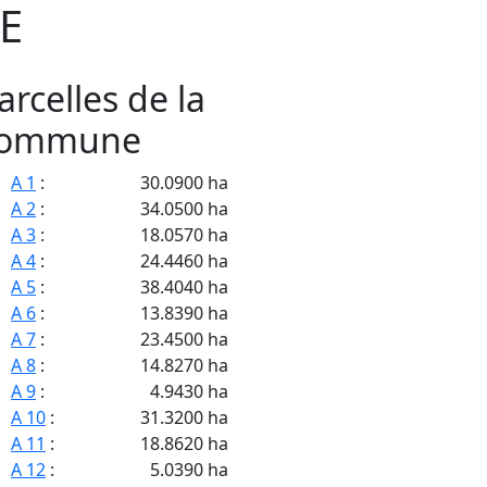
E
arcelles de la
ommune
A 1
:
30.0900 ha
A 2
:
34.0500 ha
A 3
:
18.0570 ha
A 4
:
24.4460 ha
A 5
:
38.4040 ha
A 6
:
13.8390 ha
A 7
:
23.4500 ha
A 8
:
14.8270 ha
A 9
:
4.9430 ha
A 10
:
31.3200 ha
A 11
:
18.8620 ha
A 12
:
5.0390 ha