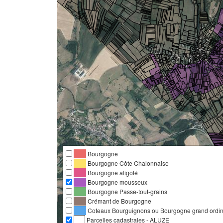
Bourgogne
Bourgogne Côte Chalonnaise
Bourgogne aligoté
Bourgogne mousseux
Bourgogne Passe-tout-grains
Crémant de Bourgogne
Coteaux Bourguignons ou Bourgogne grand ordina
Parcelles cadastrales - ALUZE