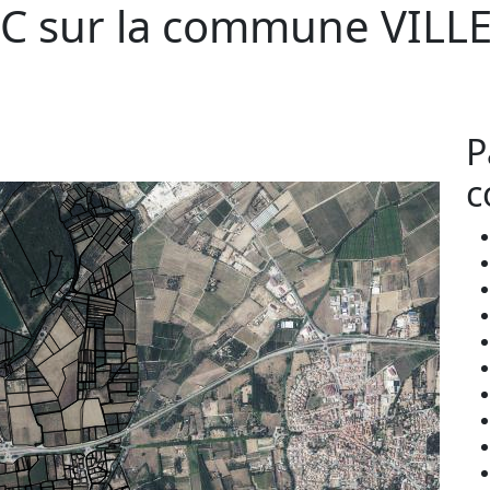
C sur la commune
VILL
P
c