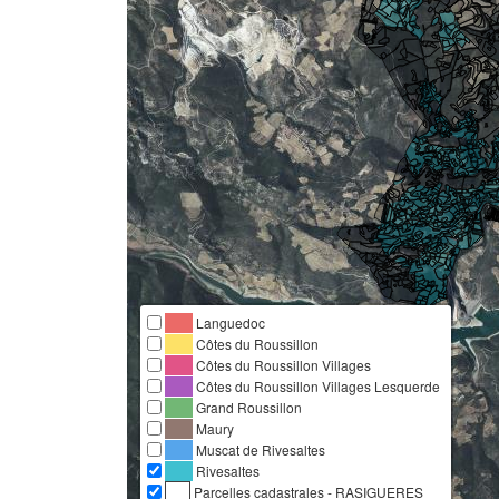
Languedoc
Côtes du Roussillon
Côtes du Roussillon Villages
Côtes du Roussillon Villages Lesquerde
Grand Roussillon
Maury
Muscat de Rivesaltes
Rivesaltes
Parcelles cadastrales - RASIGUERES