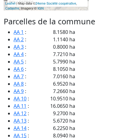
POLLESTRES
Leaflet
| Map data ©
24eme Société coopérative
,
Cadastre
, Imagery ©
IGN
Parcelles de la commune
AA 1
:
8.1580 ha
AA 2
:
1.1140 ha
AA 3
:
0.8000 ha
AA 4
:
7.7210 ha
AA 5
:
5.7990 ha
AA 6
:
8.1050 ha
AA 7
:
7.0160 ha
AA 8
:
6.9520 ha
AA 9
:
7.2660 ha
AA 10
:
10.9510 ha
AA 11
:
16.0650 ha
AA 12
:
9.2700 ha
AA 13
:
5.6720 ha
AA 14
:
6.2250 ha
AA 15
:
8.0940 ha