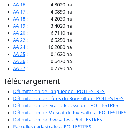
AA 16
:
4.3020 ha
AA 17
:
4.0890 ha
AA 18
:
4.2030 ha
AA 19
:
3.4020 ha
AA 20
:
6.7110 ha
AA 22
:
6.5250 ha
AA 24
:
16.2080 ha
AA 25
:
0.1620 ha
AA 26
:
0.6470 ha
AA 27
:
0.7790 ha
AA 33
:
2.8030 ha
Téléchargement
AA 34
:
5.8750 ha
AA 35
:
7.0990 ha
Délimitation de Languedoc - POLLESTRES
AA 36
:
5.7570 ha
Délimitation de Côtes du Roussillon - POLLESTRES
AA 37
:
7.0720 ha
Délimitation de Grand Roussillon - POLLESTRES
AA 38
:
7.1690 ha
Délimitation de Muscat de Rivesaltes - POLLESTRES
AA 39
:
5.4820 ha
Délimitation de Rivesaltes - POLLESTRES
AA 40
:
8.5140 ha
Parcelles cadastrales - POLLESTRES