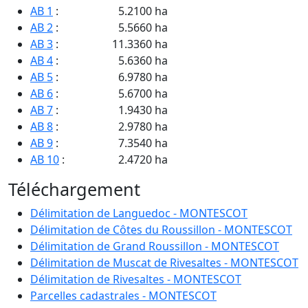
AB 1
:
5.2100 ha
AB 2
:
5.5660 ha
AB 3
:
11.3360 ha
AB 4
:
5.6360 ha
AB 5
:
6.9780 ha
AB 6
:
5.6700 ha
AB 7
:
1.9430 ha
AB 8
:
2.9780 ha
AB 9
:
7.3540 ha
AB 10
:
2.4720 ha
AB 11
:
0.3580 ha
Téléchargement
AB 12
:
34.5600 ha
AB 13
:
5.4380 ha
Délimitation de Languedoc - MONTESCOT
AB 15
:
47.8530 ha
Délimitation de Côtes du Roussillon - MONTESCOT
AB 18
:
32.2630 ha
Délimitation de Grand Roussillon - MONTESCOT
AB 19
:
11.7490 ha
Délimitation de Muscat de Rivesaltes - MONTESCOT
AB 20
:
29.5510 ha
Délimitation de Rivesaltes - MONTESCOT
AB 21
:
0.4130 ha
Parcelles cadastrales - MONTESCOT