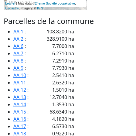
MONTESCOT
Leaflet
| Map data ©
24eme Société coopérative
,
Cadastre
, Imagery ©
IGN
Parcelles de la commune
AA 1
:
108.8200 ha
AA 2
:
328.9100 ha
AA 6
:
7.7000 ha
AA 7
:
6.2710 ha
AA 8
:
7.2910 ha
AA 9
:
7.7930 ha
AA 10
:
2.5410 ha
AA 11
:
2.6320 ha
AA 12
:
1.5010 ha
AA 13
:
12.7040 ha
AA 14
:
1.3530 ha
AA 15
:
68.6340 ha
AA 16
:
4.1820 ha
AA 17
:
6.5730 ha
AA 18
:
0.9220 ha