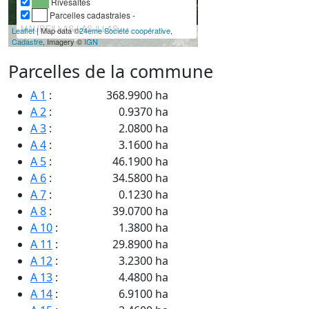
Rivesaltes
Parcelles cadastrales -
MAUREILLAS-LAS-ILLAS
Leaflet
| Map data ©
24eme Société coopérative
,
Cadastre
, Imagery ©
IGN
Parcelles de la commune
A 1
:
368.9900 ha
A 2
:
0.9370 ha
A 3
:
2.0800 ha
A 4
:
3.1600 ha
A 5
:
46.1900 ha
A 6
:
34.5800 ha
A 7
:
0.1230 ha
A 8
:
39.0700 ha
A 10
:
1.3800 ha
A 11
:
29.8900 ha
A 12
:
3.2300 ha
A 13
:
4.4800 ha
A 14
:
6.9100 ha