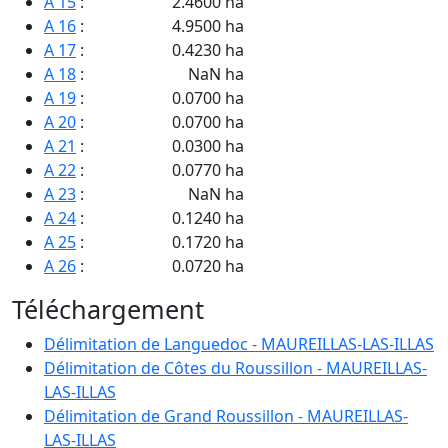
A 15
:
2.4600 ha
A 16
:
4.9500 ha
A 17
:
0.4230 ha
A 18
:
NaN ha
A 19
:
0.0700 ha
A 20
:
0.0700 ha
A 21
:
0.0300 ha
A 22
:
0.0770 ha
A 23
:
NaN ha
A 24
:
0.1240 ha
A 25
:
0.1720 ha
A 26
:
0.0720 ha
A 27
:
0.0600 ha
Téléchargement
A 28
:
0.1100 ha
A 29
:
0.1050 ha
Délimitation de Languedoc - MAUREILLAS-LAS-ILLAS
A 30
:
0.3300 ha
Délimitation de Côtes du Roussillon - MAUREILLAS-
A 31
:
0.3780 ha
LAS-ILLAS
A 32
:
6.6900 ha
Délimitation de Grand Roussillon - MAUREILLAS-
A 33
:
93.9000 ha
LAS-ILLAS