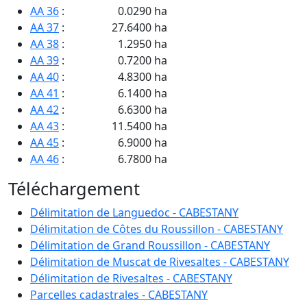
AA 36
:
0.0290 ha
AA 37
:
27.6400 ha
AA 38
:
1.2950 ha
AA 39
:
0.7200 ha
AA 40
:
4.8300 ha
AA 41
:
6.1400 ha
AA 42
:
6.6300 ha
AA 43
:
11.5400 ha
AA 45
:
6.9000 ha
AA 46
:
6.7800 ha
AA 47
:
35.5300 ha
Téléchargement
AA 48
:
7.5200 ha
AA 50
:
3.0700 ha
Délimitation de Languedoc - CABESTANY
AA 51
:
5.3100 ha
Délimitation de Côtes du Roussillon - CABESTANY
AA 78
:
1.5000 ha
Délimitation de Grand Roussillon - CABESTANY
AA 82
:
1.8300 ha
Délimitation de Muscat de Rivesaltes - CABESTANY
AA 88
:
2.1520 ha
Délimitation de Rivesaltes - CABESTANY
AA 92
:
0.3200 ha
Parcelles cadastrales - CABESTANY