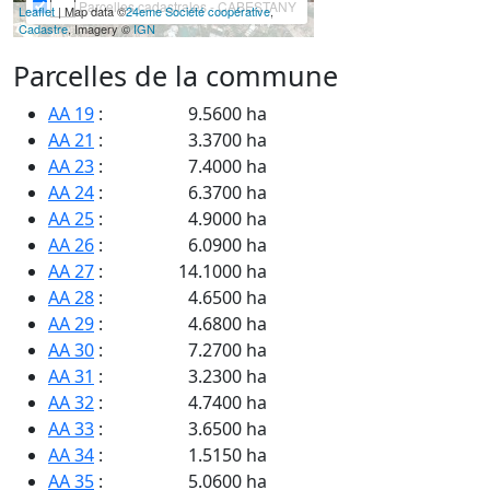
Parcelles cadastrales - CABESTANY
Leaflet
| Map data ©
24eme Société coopérative
,
Cadastre
, Imagery ©
IGN
Parcelles de la commune
AA 19
:
9.5600 ha
AA 21
:
3.3700 ha
AA 23
:
7.4000 ha
AA 24
:
6.3700 ha
AA 25
:
4.9000 ha
AA 26
:
6.0900 ha
AA 27
:
14.1000 ha
AA 28
:
4.6500 ha
AA 29
:
4.6800 ha
AA 30
:
7.2700 ha
AA 31
:
3.2300 ha
AA 32
:
4.7400 ha
AA 33
:
3.6500 ha
AA 34
:
1.5150 ha
AA 35
:
5.0600 ha