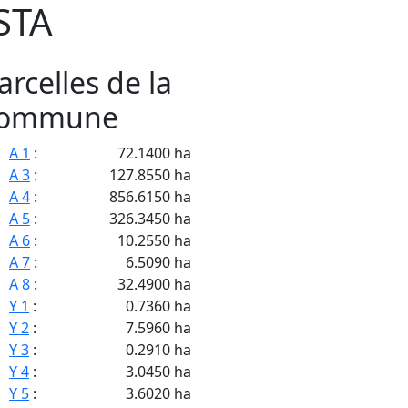
STA
arcelles de la
ommune
A 1
:
72.1400 ha
A 3
:
127.8550 ha
A 4
:
856.6150 ha
A 5
:
326.3450 ha
A 6
:
10.2550 ha
A 7
:
6.5090 ha
A 8
:
32.4900 ha
Y 1
:
0.7360 ha
Y 2
:
7.5960 ha
Y 3
:
0.2910 ha
Y 4
:
3.0450 ha
Y 5
:
3.6020 ha