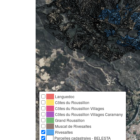
Languedoc
Côtes du Roussillon
Côtes du Roussillon Villages
Côtes du Roussillon Villages Caramany
Grand Roussillon
Muscat de Rivesaltes
Rivesaltes
Parcelles cadastrales - BELESTA