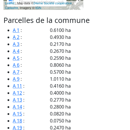
Parcelles cadastrales - null
Leaflet
| Map data ©
24eme Société coopérative
,
Cadastre
, Imagery ©
IGN
Parcelles de la commune
A 1
:
0.6100 ha
A 2
:
0.4930 ha
A 3
:
0.2170 ha
A 4
:
0.2670 ha
A 5
:
0.2590 ha
A 6
:
0.8060 ha
A 7
:
0.5700 ha
A 9
:
1.0110 ha
A 11
:
0.4160 ha
A 12
:
0.4000 ha
A 13
:
0.2770 ha
A 14
:
0.2800 ha
A 15
:
0.0820 ha
A 18
:
0.0750 ha
A 19
:
0.2470 ha