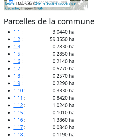
Parcelles cadastrales - null
Leaflet
| Map data ©
24eme Société coopérative
,
Cadastre
, Imagery ©
IGN
Parcelles de la commune
1 1
:
3.0440 ha
1 2
:
59.3550 ha
1 3
:
0.7830 ha
1 5
:
0.2850 ha
1 6
:
0.2140 ha
1 7
:
0.5770 ha
1 8
:
0.2570 ha
1 9
:
0.2290 ha
1 10
:
0.3330 ha
1 11
:
0.8420 ha
1 12
:
1.0240 ha
1 15
:
0.1010 ha
1 16
:
1.3860 ha
1 17
:
0.0840 ha
1 18
:
0.1190 ha