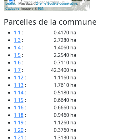
Parcelles cadastrales - null
Leaflet
| Map data ©
24eme Société coopérative
,
Cadastre
, Imagery ©
IGN
Parcelles de la commune
1 1
:
0.4170 ha
1 3
:
2.7280 ha
1 4
:
1.4060 ha
1 5
:
2.2540 ha
1 6
:
0.7110 ha
1 7
:
42.3400 ha
1 12
:
1.1160 ha
1 13
:
1.7610 ha
1 14
:
0.5180 ha
1 15
:
0.6640 ha
1 16
:
0.6660 ha
1 18
:
0.9460 ha
1 19
:
1.1260 ha
1 20
:
0.3760 ha
1 21
:
1.3130 ha