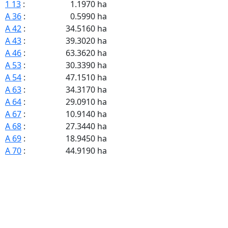
1 13
:
1.1970 ha
A 36
:
0.5990 ha
A 42
:
34.5160 ha
A 43
:
39.3020 ha
A 46
:
63.3620 ha
A 53
:
30.3390 ha
A 54
:
47.1510 ha
A 63
:
34.3170 ha
A 64
:
29.0910 ha
A 67
:
10.9140 ha
A 68
:
27.3440 ha
A 69
:
18.9450 ha
A 70
:
44.9190 ha
A 71
:
13.2450 ha
A 72
:
7.5300 ha
A 73
:
11.7120 ha
A 74
:
2.7800 ha
A 76
:
23.0160 ha
A 77
:
21.9790 ha