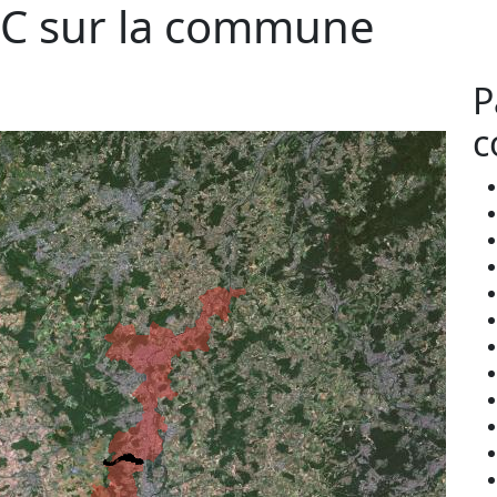
C sur la commune
P
c