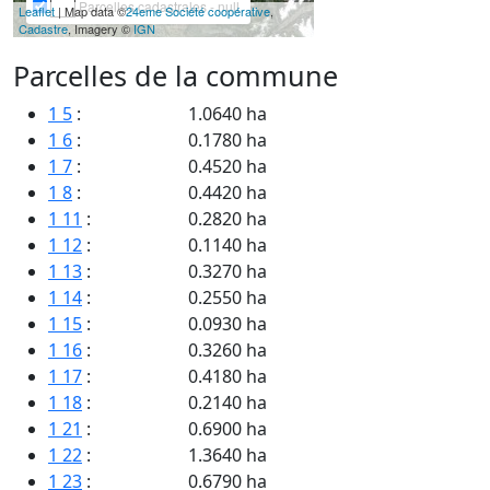
Parcelles cadastrales - null
Leaflet
| Map data ©
24eme Société coopérative
,
Cadastre
, Imagery ©
IGN
Parcelles de la commune
1 5
:
1.0640 ha
1 6
:
0.1780 ha
1 7
:
0.4520 ha
1 8
:
0.4420 ha
1 11
:
0.2820 ha
1 12
:
0.1140 ha
1 13
:
0.3270 ha
1 14
:
0.2550 ha
1 15
:
0.0930 ha
1 16
:
0.3260 ha
1 17
:
0.4180 ha
1 18
:
0.2140 ha
1 21
:
0.6900 ha
1 22
:
1.3640 ha
1 23
:
0.6790 ha