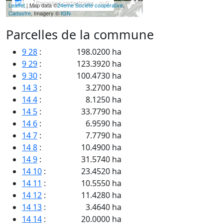
Parcelles cadastrales - null
Leaflet
| Map data ©
24eme Société coopérative
,
Cadastre
, Imagery ©
IGN
Parcelles de la commune
9 28
:
198.0200 ha
9 29
:
123.3920 ha
9 30
:
100.4730 ha
14 3
:
3.2700 ha
14 4
:
8.1250 ha
14 5
:
33.7790 ha
14 6
:
6.9590 ha
14 7
:
7.7790 ha
14 8
:
10.4900 ha
14 9
:
31.5740 ha
14 10
:
23.4520 ha
14 11
:
10.5550 ha
14 12
:
11.4280 ha
14 13
:
3.4640 ha
14 14
:
20.0000 ha